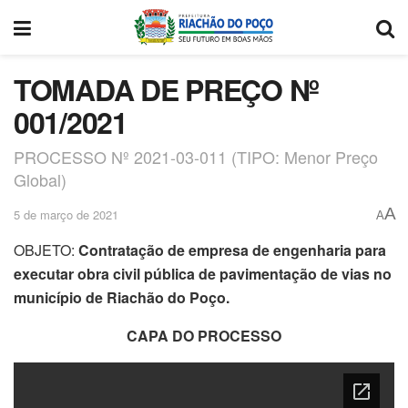
TOMADA DE PREÇO Nº
001/2021
PROCESSO Nº 2021-03-011 (TIPO: Menor Preço
Global)
A
5 de março de 2021
A
OBJETO:
Contratação de empresa de engenharia para
executar obra civil pública de pavimentação de vias no
município de Riachão do Poço.
CAPA DO PROCESSO