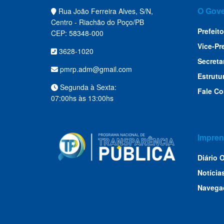
O Gov
Rua João Ferreira Alves, S/N,
Centro - Riachão do Poço/PB
Prefeito
CEP: 58348-000
Vice-Pr
3628-1020
Secreta
pmrp.adm@gmail.com
Estrutu
Segunda à Sexta:
Fale C
07:00hs às 13:00hs
Impren
Diário O
Notícia
Navega