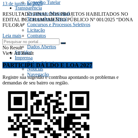
Conselho Tutelar
13 de junho de 2025
Transparência
Orçamento Municipal
RESULTADO FINAL DOS PROJETOS HABILITADOS NO
Transparência Fiscal
EDITAL DE CHAMAMENTO PÚBLICO Nº 001/2025 “DONA
Concursos e Processos Seletivos
FULORA”
Licitação
Contratos
Leia mais
Frota Veicular
Dados Abertos
No Result
Servidor
View All Result
Imprensa
Diário Oficial
PARTICIPE DA LDO E LOA 2027
Notícias
Navegação
Registre sua sugestão e contribua apontando os problemas e
demandas de seu bairro ou região.