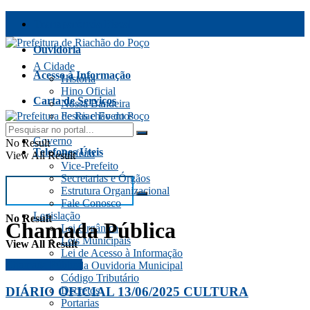
Transparência Fiscal
Ouvidoria
A Cidade
Acesso à Informação
História
Hino Oficial
Carta de Serviços
Nossa Bandeira
Festas e Eventos
Fale Conosco
Aspectos Gerais
Governo
No Result
Telefones Úteis
Prefeito
View All Result
Vice-Prefeito
Secretarias e Órgãos
Estrutura Organizacional
Fale Conosco
Legislação
No Result
Chamada Pública
Lei Orgânica
Leis Municipais
View All Result
Lei de Acesso à Informação
Chamada Pública
Lei da Ouvidoria Municipal
Código Tributário
DIÁRIO OFICIAL 13/06/2025 CULTURA
Decretos
Portarias