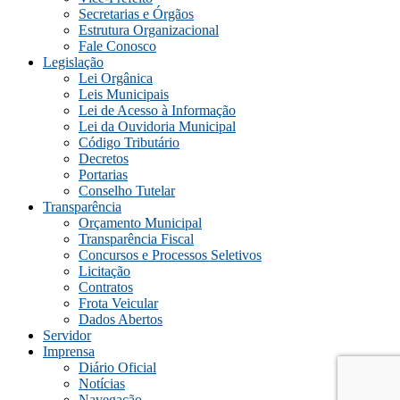
Secretarias e Órgãos
Estrutura Organizacional
Fale Conosco
Legislação
Lei Orgânica
Leis Municipais
Lei de Acesso à Informação
Lei da Ouvidoria Municipal
Código Tributário
Decretos
Portarias
Conselho Tutelar
Transparência
Orçamento Municipal
Transparência Fiscal
Concursos e Processos Seletivos
Licitação
Contratos
Frota Veicular
Dados Abertos
Servidor
Imprensa
Diário Oficial
Notícias
Navegação