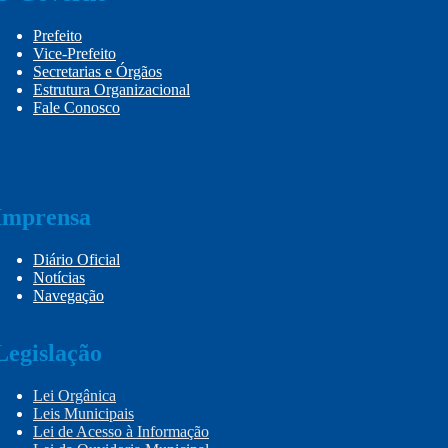
Prefeito
Vice-Prefeito
Secretarias e Órgãos
Estrutura Organizacional
Fale Conosco
Imprensa
Diário Oficial
Notícias
Navegação
Legislação
Lei Orgânica
Leis Municipais
Lei de Acesso à Informação