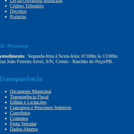
Lei da Ouvidoria Municipal
Código Tributário
Decretos
Portarias
SIC Presencial
Atendimento
: Segunda-feira à Sexta-feira: 07:00hs às 13:00hs
ua João Ferreira Alves, S/N, Centro - Riachão do Poço/PB.
Transparência
Orçamento Municipal
Transparência Fiscal
Editais e Licitações
Concursos e Processos Seletivos
Convênios
Contratos
Frota Veicular
Dados Abertos