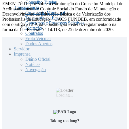
Conselho Tutelar
EMENTA: Dispõe sobre a estruturação do Conselho Municipal de
Transparência
Acompanhamento e Controle Social do Fundo de Manutenção e
Orçamento Municipal
Desenvolvimento da Educação Básica e de Valorização dos
Transparência Fiscal
Profissionais da Educação – CACS FUNDEB, em conformidade
Concursos e Processos Seletivos
com o artigo 212-A da Constituição Federal, regulamentado na
Licitação
forma da Lei Federal Nº 14.113, de 25 de dezembro de 2020.
Contratos
Frota Veicular
Dados Abertos
Servidor
Imprensa
Diário Oficial
Notícias
Navegação
Loading...
Taking too long?