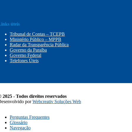
inks úteis
Tribunal de Contas – TCEPB
Ministério Público – MPPB
Radar da Transparência Pública
Governo da Paraíba
Governo Federal
Telefones Úteis
 2025 - Todos direitos reservados
Desenvolvido por
Webcreativ Soluções Web
Perguntas Frequentes
Glossário
Navegação