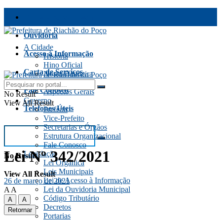
Transparência Fiscal
Ouvidoria
A Cidade
Acesso à Informação
História
Hino Oficial
Carta de Serviços
Nossa Bandeira
Festas e Eventos
Fale Conosco
Aspectos Gerais
No Result
Governo
View All Result
Telefones Úteis
Prefeito
Vice-Prefeito
Secretarias e Órgãos
Estrutura Organizacional
Fale Conosco
Lei Nº 342/2021
Legislação
No Result
Lei Orgânica
Leis Municipais
View All Result
Lei de Acesso à Informação
26 de março de 2021
Lei da Ouvidoria Municipal
A
A
Código Tributário
A
A
Decretos
Retornar
Portarias