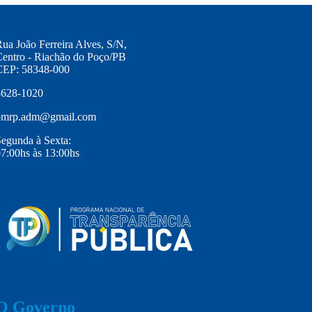
ua João Ferreira Alves, S/N,
entro - Riachão do Poço/PB
CEP: 58348-000
3628-1020
pmrp.adm@gmail.com
egunda à Sexta:
7:00hs às 13:00hs
O Governo