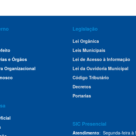
erno
Legislação
Lei Orgânica
efeito
Leis Municipais
rias e Órgãos
Lei de Acesso à Informação
ra Organizacional
Lei da Ouvidoria Municipal
onosco
Código Tributário
Decretos
Portarias
sa
ficial
SIC Presencial
s
Atendimento
: Segunda-feira à 
ção