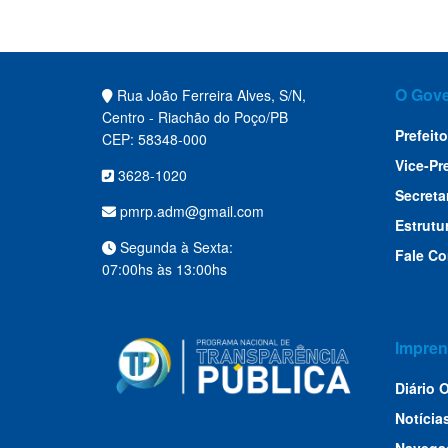
O Gov
Rua João Ferreira Alves, S/N,
Centro - Riachão do Poço/PB
Prefeito
CEP: 58348-000
Vice-Pr
3628-1020
Secreta
pmrp.adm@gmail.com
Estrutu
Segunda à Sexta:
Fale C
07:00hs às 13:00hs
Impren
Diário O
Notícia
Navega