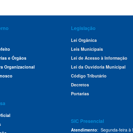
erno
Legislação
Lei Orgânica
efeito
Leis Municipais
rias e Órgãos
Lei de Acesso à Informação
ra Organizacional
Lei da Ouvidoria Municipal
onosco
Código Tributário
Decretos
Portarias
sa
ficial
SIC Presencial
s
Atendimento
: Segunda-feira à 
ção