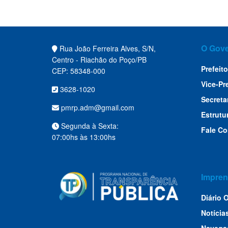
O Gov
Rua João Ferreira Alves, S/N,
Centro - Riachão do Poço/PB
Prefeito
CEP: 58348-000
Vice-Pr
3628-1020
Secreta
pmrp.adm@gmail.com
Estrutu
Segunda à Sexta:
Fale C
07:00hs às 13:00hs
Impren
Diário O
Notícia
Navega