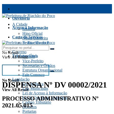
Transparência Fiscal
Ouvidoria
A Cidade
Acesso à Informação
História
Hino Oficial
Carta de Serviços
Nossa Bandeira
Festas e Eventos
Fale Conosco
Aspectos Gerais
Governo
No Result
Telefones Úteis
Prefeito
View All Result
Vice-Prefeito
Secretarias e Órgãos
Estrutura Organizacional
Fale Conosco
Legislação
No Result
DISPENSA Nº DV 00002/2021
Lei Orgânica
Leis Municipais
View All Result
Lei de Acesso à Informação
PROCESSO ADMINISTRATIVO Nº
Lei da Ouvidoria Municipal
Código Tributário
2021.05.015
Decretos
Portarias