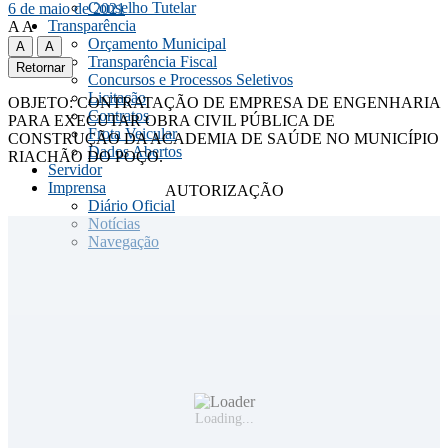
Conselho Tutelar
6 de maio de 2021
Transparência
A
A
Orçamento Municipal
A
A
Transparência Fiscal
Retornar
Concursos e Processos Seletivos
Licitação
OBJETO: CONTRATAÇÃO DE EMPRESA DE ENGENHARIA
Contratos
PARA EXECUTAR OBRA CIVIL PÚBLICA DE
Frota Veicular
CONSTRUÇÃO DA ACADEMIA DE SAÚDE NO MUNICÍPIO
Dados Abertos
RIACHÃO DO POÇO.
Servidor
Imprensa
AUTORIZAÇÃO
Diário Oficial
Notícias
Navegação
Loading...