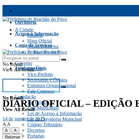
Transparência Fiscal
Ouvidoria
A Cidade
Acesso à Informação
História
Hino Oficial
Carta de Serviços
Nossa Bandeira
Festas e Eventos
Fale Conosco
Aspectos Gerais
Governo
No Result
Telefones Úteis
Prefeito
View All Result
Vice-Prefeito
Secretarias e Órgãos
Estrutura Organizacional
Fale Conosco
Legislação
No Result
DIÁRIO OFICIAL – EDIÇÃO E
Lei Orgânica
Leis Municipais
View All Result
Lei de Acesso à Informação
14 de janeiro de 2025
Lei da Ouvidoria Municipal
A
A
Código Tributário
Decretos
A
A
Portarias
Retornar