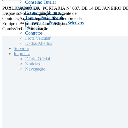
Conselho Tutelar
Transparência
PUBLICAÇÃO DA PORTARIA Nº 037, DE 14 DE JANEIRO DE 
Orçamento Municipal
Dispõe sobre a Designação do Agente de
Transparência Fiscal
Contratação, do Pregoeiro, dos Membros da
Concursos e Processos Seletivos
Equipe de Apoio e da Composição da
Licitação
Comissão de Contratação
Contratos
Frota Veicular
Dados Abertos
Servidor
Imprensa
Diário Oficial
Notícias
Navegação