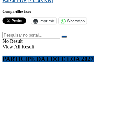
Baixar PDF [755.43 KB]
Compartilhe isso:
Imprimir
WhatsApp
No Result
View All Result
PARTICIPE DA LDO E LOA 2027