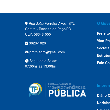
O Gov
Rua João Ferreira Alves, S/N,
Centro - Riachão do Poço/PB
Prefeito
CEP: 58348-000
Vice-Pr
3628-1020
Secreta
pmrp.adm@gmail.com
Estrutu
Segunda à Sexta:
Fale C
07:00hs às 13:00hs
Impren
Diário O
Notícia
Navega