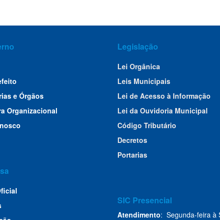
erno
Legislação
Lei Orgânica
efeito
Leis Municipais
rias e Órgãos
Lei de Acesso à Informação
ra Organizacional
Lei da Ouvidoria Municipal
onosco
Código Tributário
Decretos
Portarias
sa
ficial
SIC Presencial
s
Atendimento
: Segunda-feira à 
ção