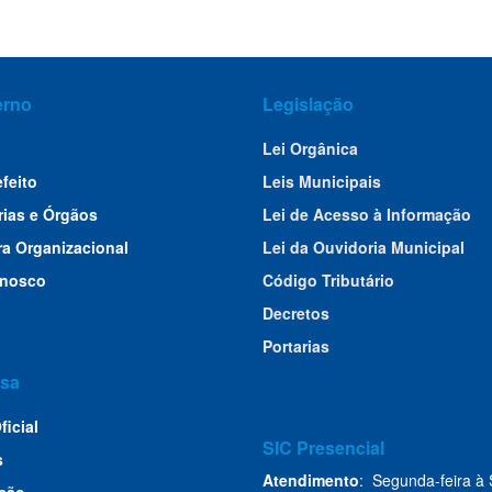
erno
Legislação
Lei Orgânica
efeito
Leis Municipais
rias e Órgãos
Lei de Acesso à Informação
ra Organizacional
Lei da Ouvidoria Municipal
onosco
Código Tributário
Decretos
Portarias
sa
ficial
SIC Presencial
s
Atendimento
: Segunda-feira à 
ção