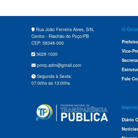
O Gov
Rua João Ferreira Alves, S/N,
Centro - Riachão do Poço/PB
Prefeito
CEP: 58348-000
Vice-Pr
3628-1020
Secreta
pmrp.adm@gmail.com
Estrutu
Segunda à Sexta:
Fale C
07:00hs às 13:00hs
Impren
Diário O
Notícia
Navega