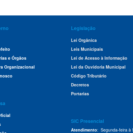
erno
Legislação
Lei Orgânica
efeito
Leis Municipais
rias e Órgãos
Lei de Acesso à Informação
ra Organizacional
Lei da Ouvidoria Municipal
onosco
Código Tributário
Decretos
Portarias
sa
ficial
SIC Presencial
s
Atendimento
: Segunda-feira à 
ção