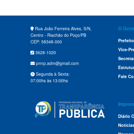
O Gov
Rua João Ferreira Alves, S/N,
Centro - Riachão do Poço/PB
Prefeito
CEP: 58348-000
Vice-Pr
3628-1020
Secreta
pmrp.adm@gmail.com
Estrutu
Segunda à Sexta:
Fale C
07:00hs às 13:00hs
Impren
Diário O
Notícia
Navega