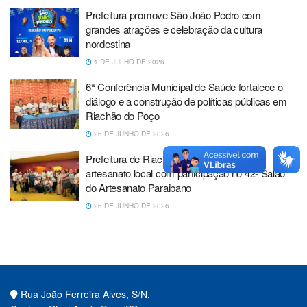
Prefeitura promove São João Pedro com
grandes atrações e celebração da cultura
nordestina
1 DE JULHO DE 2026
6ª Conferência Municipal de Saúde fortalece o
diálogo e a construção de políticas públicas em
Riachão do Poço
26 DE JUNHO DE 2026
Prefeitura de Riachão do Poço fortalece o
artesanato local com participação no 42º Salão
do Artesanato Paraibano
26 DE JUNHO DE 2026
Rua João Ferreira Alves, S/N,