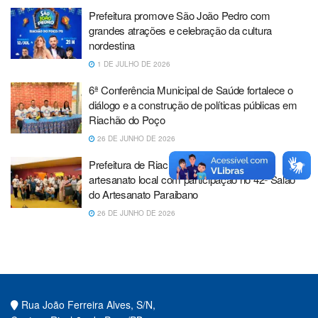
Prefeitura promove São João Pedro com
grandes atrações e celebração da cultura
nordestina
1 DE JULHO DE 2026
6ª Conferência Municipal de Saúde fortalece o
diálogo e a construção de políticas públicas em
Riachão do Poço
26 DE JUNHO DE 2026
Prefeitura de Riachão do Poço fortalece o
artesanato local com participação no 42º Salão
do Artesanato Paraibano
26 DE JUNHO DE 2026
Rua João Ferreira Alves, S/N,