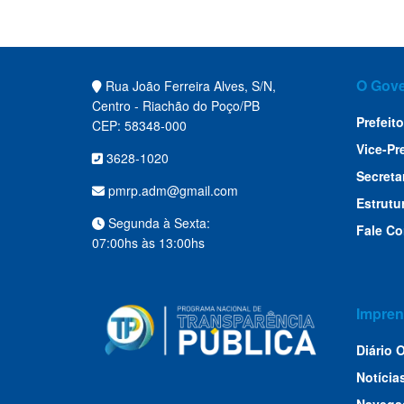
O Gov
Rua João Ferreira Alves, S/N,
Centro - Riachão do Poço/PB
Prefeito
CEP: 58348-000
Vice-Pr
3628-1020
Secreta
pmrp.adm@gmail.com
Estrutu
Segunda à Sexta:
Fale C
07:00hs às 13:00hs
Impren
Diário O
Notícia
Navega