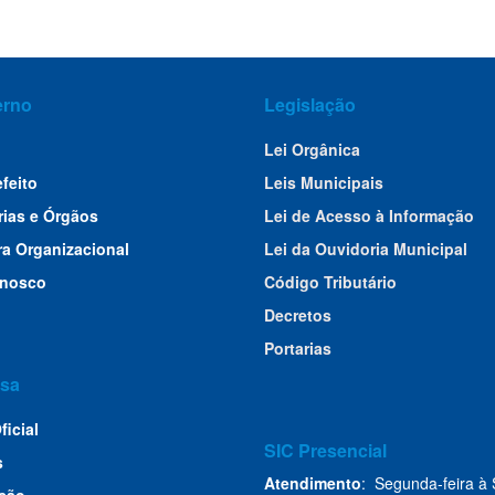
erno
Legislação
Lei Orgânica
efeito
Leis Municipais
rias e Órgãos
Lei de Acesso à Informação
ra Organizacional
Lei da Ouvidoria Municipal
onosco
Código Tributário
Decretos
Portarias
sa
ficial
SIC Presencial
s
Atendimento
: Segunda-feira à 
ção