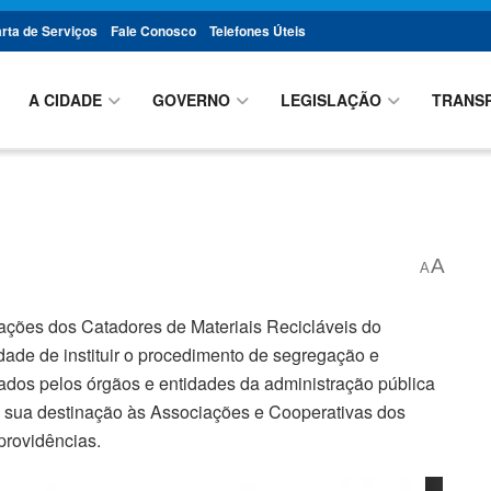
rta de Serviços
Fale Conosco
Telefones Úteis
A CIDADE
GOVERNO
LEGISLAÇÃO
TRANS
A
A
iações dos Catadores de Materiais Recicláveis do
ade de instituir o procedimento de segregação e
rtados pelos órgãos e entidades da administração pública
e a sua destinação às Associações e Cooperativas dos
providências.