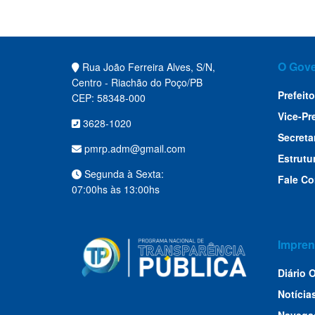
O Gov
Rua João Ferreira Alves, S/N,
Centro - Riachão do Poço/PB
Prefeito
CEP: 58348-000
Vice-Pr
3628-1020
Secreta
pmrp.adm@gmail.com
Estrutu
Segunda à Sexta:
Fale C
07:00hs às 13:00hs
Impren
Diário O
Notícia
Navega