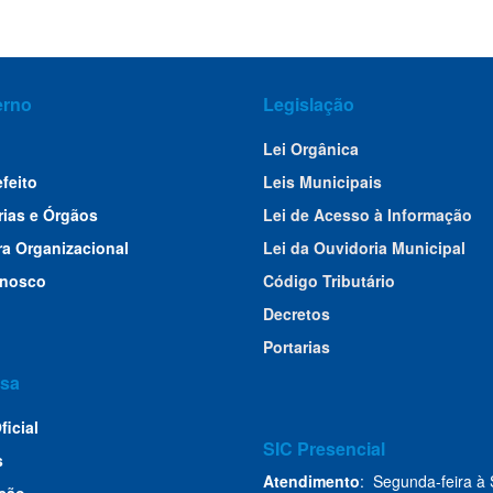
erno
Legislação
Lei Orgânica
efeito
Leis Municipais
rias e Órgãos
Lei de Acesso à Informação
ra Organizacional
Lei da Ouvidoria Municipal
onosco
Código Tributário
Decretos
Portarias
sa
ficial
SIC Presencial
s
Atendimento
: Segunda-feira à 
ção