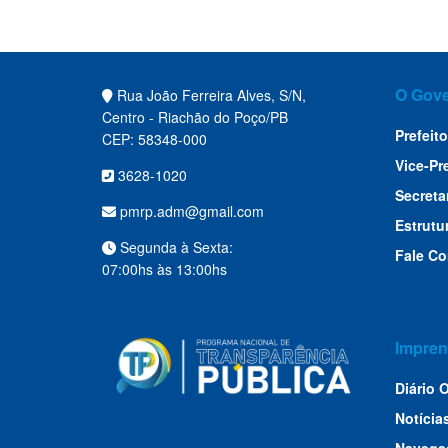
O Gov
Rua João Ferreira Alves, S/N,
Centro - Riachão do Poço/PB
Prefeito
CEP: 58348-000
Vice-Pr
3628-1020
Secreta
pmrp.adm@gmail.com
Estrutu
Segunda à Sexta:
Fale C
07:00hs às 13:00hs
Impren
Diário O
Notícia
Navega