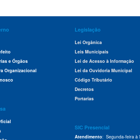
erno
Legislação
Lei Orgânica
efeito
Leis Municipais
rias e Órgãos
Lei de Acesso à Informação
ra Organizacional
Lei da Ouvidoria Municipal
onosco
Código Tributário
Decretos
Portarias
sa
ficial
SIC Presencial
s
Atendimento
: Segunda-feira à 
ção