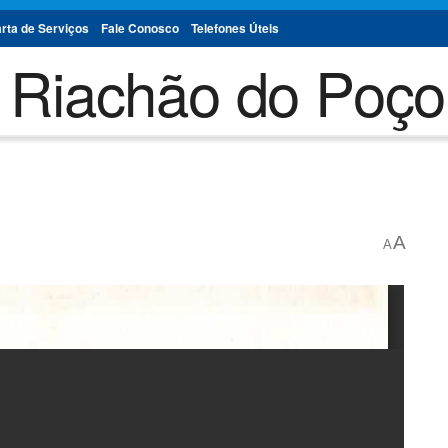
rta de Serviços
Fale Conosco
Telefones Úteis
A
A