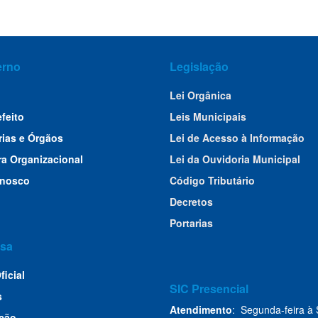
erno
Legislação
Lei Orgânica
efeito
Leis Municipais
rias e Órgãos
Lei de Acesso à Informação
ra Organizacional
Lei da Ouvidoria Municipal
onosco
Código Tributário
Decretos
Portarias
sa
ficial
SIC Presencial
s
Atendimento
: Segunda-feira à 
ção