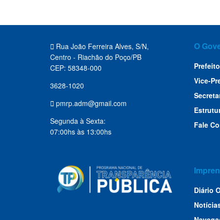
O Gov
Rua João Ferreira Alves, S/N,
Centro - Riachão do Poço/PB
Prefeito
CEP: 58348-000
Vice-Pr
3628-1020
Secreta
pmrp.adm@gmail.com
Estrutu
Segunda à Sexta:
Fale C
07:00hs às 13:00hs
Impren
Diário O
Notícia
Navega