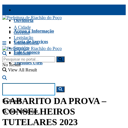
Transparência Fiscal
Ouvidoria
A Cidade
Acesso à Informação
Governo
Legislação
Carta de Serviços
Transparência
Servidor
Fale Conosco
Imprensa
Telefones Úteis
No Result
View All Result
GABARITO DA PROVA –
No Result
CONSELHEIROS
View All Result
TUTELARES 2023