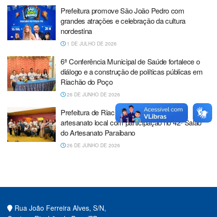
Prefeitura promove São João Pedro com
grandes atrações e celebração da cultura
nordestina
1 DE JULHO DE 2026
6ª Conferência Municipal de Saúde fortalece o
diálogo e a construção de políticas públicas em
Riachão do Poço
26 DE JUNHO DE 2026
Prefeitura de Riachão do Poço fortalece o
artesanato local com participação no 42º Salão
do Artesanato Paraibano
26 DE JUNHO DE 2026
Rua João Ferreira Alves, S/N,