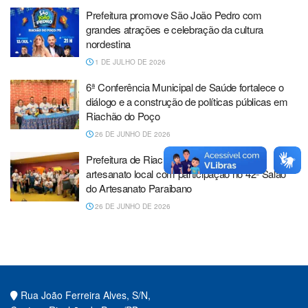
Prefeitura promove São João Pedro com
grandes atrações e celebração da cultura
nordestina
1 DE JULHO DE 2026
6ª Conferência Municipal de Saúde fortalece o
diálogo e a construção de políticas públicas em
Riachão do Poço
26 DE JUNHO DE 2026
Prefeitura de Riachão do Poço fortalece o
artesanato local com participação no 42º Salão
do Artesanato Paraibano
26 DE JUNHO DE 2026
Rua João Ferreira Alves, S/N,