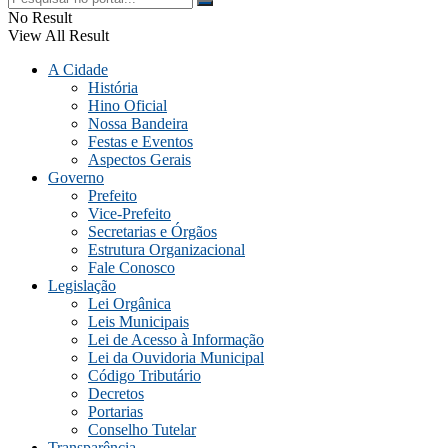
No Result
View All Result
A Cidade
História
Hino Oficial
Nossa Bandeira
Festas e Eventos
Aspectos Gerais
Governo
Prefeito
Vice-Prefeito
Secretarias e Órgãos
Estrutura Organizacional
Fale Conosco
Legislação
Lei Orgânica
Leis Municipais
Lei de Acesso à Informação
Lei da Ouvidoria Municipal
Código Tributário
Decretos
Portarias
Conselho Tutelar
Transparência