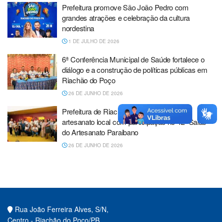
Prefeitura promove São João Pedro com
grandes atrações e celebração da cultura
nordestina
1 DE JULHO DE 2026
6ª Conferência Municipal de Saúde fortalece o
diálogo e a construção de políticas públicas em
Riachão do Poço
26 DE JUNHO DE 2026
Prefeitura de Riachão do Poço fortalece o
artesanato local com participação no 42º Salão
do Artesanato Paraibano
26 DE JUNHO DE 2026
Rua João Ferreira Alves, S/N,
Centro - Riachão do Poço/PB