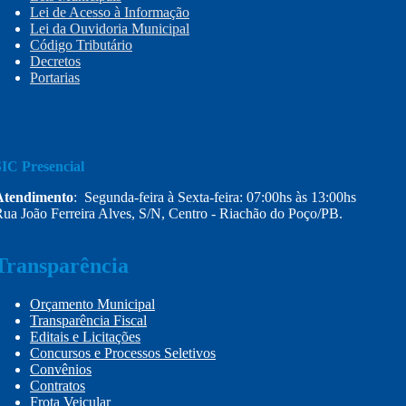
Lei de Acesso à Informação
Lei da Ouvidoria Municipal
Código Tributário
Decretos
Portarias
SIC Presencial
Atendimento
: Segunda-feira à Sexta-feira: 07:00hs às 13:00hs
ua João Ferreira Alves, S/N, Centro - Riachão do Poço/PB.
Transparência
Orçamento Municipal
Transparência Fiscal
Editais e Licitações
Concursos e Processos Seletivos
Convênios
Contratos
Frota Veicular