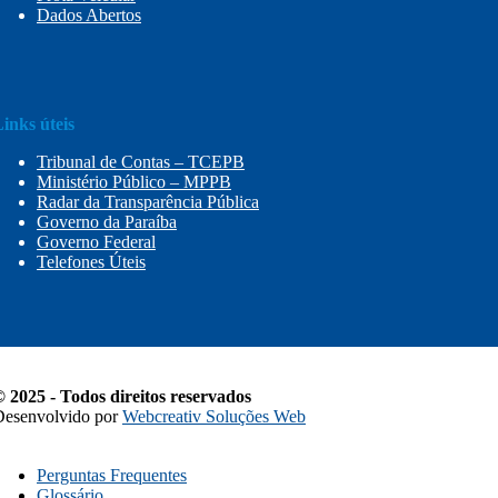
Dados Abertos
inks úteis
Tribunal de Contas – TCEPB
Ministério Público – MPPB
Radar da Transparência Pública
Governo da Paraíba
Governo Federal
Telefones Úteis
 2025 - Todos direitos reservados
Desenvolvido por
Webcreativ Soluções Web
Perguntas Frequentes
Glossário