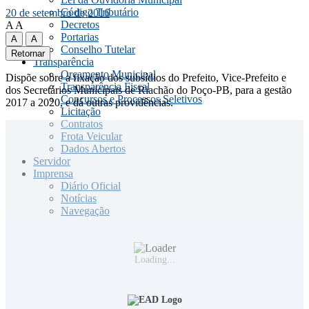
Código Tributário
20 de setembro de 2016
Decretos
A
A
Portarias
A
A
Conselho Tutelar
Retornar
Transparência
Orçamento Municipal
Dispõe sobre a fixação dos subsídios do Prefeito, Vice-Prefeito e
Transparência Fiscal
dos Secretários Municipais de Riachão do Poço-PB, para a gestão
Concursos e Processos Seletivos
2017 a 2020, e dá outras providências.
Licitação
Contratos
Frota Veicular
Dados Abertos
Servidor
Imprensa
Diário Oficial
Notícias
Navegação
Loading...