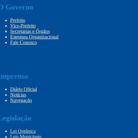
O Governo
Prefeito
Vice-Prefeito
Secretarias e Órgãos
Estrutura Organizacional
Fale Conosco
Imprensa
Diário Oficial
Notícias
Navegação
Legislação
Lei Orgânica
Leis Municipais