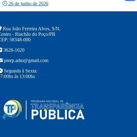
26 de junho de 2026
Rua João Ferreira Alves, S/N,
entro - Riachão do Poço/PB
CEP: 58348-000
3628-1020
pmrp.adm@gmail.com
Segunda à Sexta:
7:00hs às 13:00hs